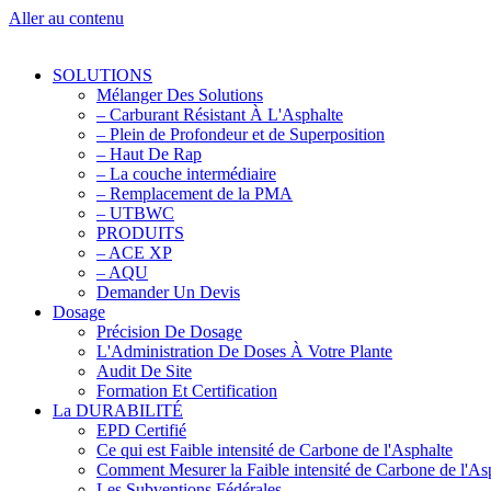
Aller au contenu
SOLUTIONS
Mélanger Des Solutions
– Carburant Résistant À L'Asphalte
– Plein de Profondeur et de Superposition
– Haut De Rap
– La couche intermédiaire
– Remplacement de la PMA
– UTBWC
PRODUITS
– ACE XP
– AQU
Demander Un Devis
Dosage
Précision De Dosage
L'Administration De Doses À Votre Plante
Audit De Site
Formation Et Certification
La DURABILITÉ
EPD Certifié
Ce qui est Faible intensité de Carbone de l'Asphalte
Comment Mesurer la Faible intensité de Carbone de l'As
Les Subventions Fédérales