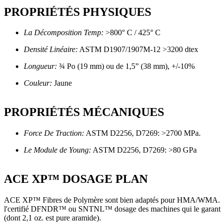
PROPRIÉTÉS PHYSIQUES
La Décomposition Temp:
>800° C / 425° C
Densité Linéaire:
ASTM D1907/1907M-12 >3200 dtex
Longueur:
¾ Po (19 mm) ou de 1,5” (38 mm), +/-10%
Couleur:
Jaune
PROPRIÉTÉS MÉCANIQUES
Force De Traction:
ASTM D2256, D7269: >2700 MPa.
Le Module de Young:
ASTM D2256, D7269: >80 GPa
ACE XP™ DOSAGE PLAN
ACE XP™ Fibres de Polymère sont bien adaptés pour HMA/WMA. Précisio
l'certifié DFNDR™ ou SNTNL™ dosage des machines qui le garant de la
(dont 2,1 oz. est pure aramide).