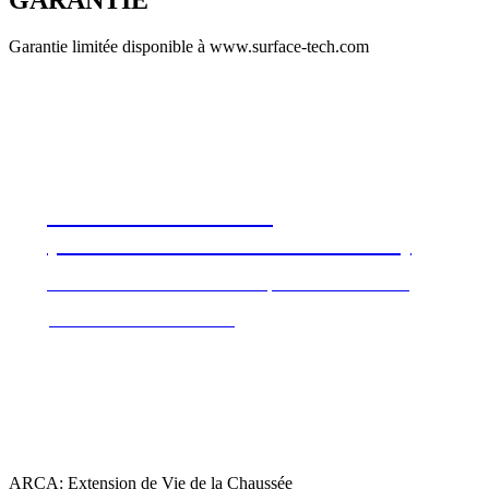
Garantie limitée disponible à www.surface-tech.com
EPD de Certification
(Faible teneur en carbone additif)
The first EPD Certified Aramid product in the nation
DÉCOUVREZ PLUS DE
ARCA: Extension de Vie de la Chaussée