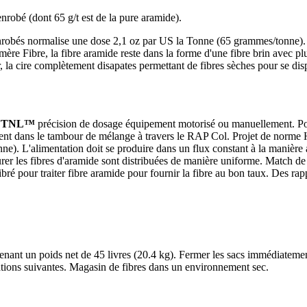
obé (dont 65 g/t est de la pure aramide).
bés normalise une dose 2,1 oz par US la Tonne (65 grammes/tonne). 
 Fibre, la fibre aramide reste dans la forme d'une fibre brin avec plus
la cire complètement disapates permettant de fibres sèches pour se dis
NTNL™
précision de dosage équipement motorisé ou manuellement. Pour 
tement dans le tambour de mélange à travers le RAP Col. Projet de no
tonne). L'alimentation doit se produire dans un flux constant à la manière
 les fibres d'aramide sont distribuées de manière uniforme. Match de l'
 calibré pour traiter fibre aramide pour fournir la fibre au bon taux. De
nt un poids net de 45 livres (20.4 kg). Fermer les sacs immédiatement a
lisations suivantes. Magasin de fibres dans un environnement sec.