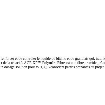
forcer et de contrôler le liquide de bitume et de granulats qui, tradit
nce et de la ténacité. ACE XP™ Polymère Fibre est une fibre aramide pré-tr
n dosage solution pour tous, QC-conscient parties prenantes au projet