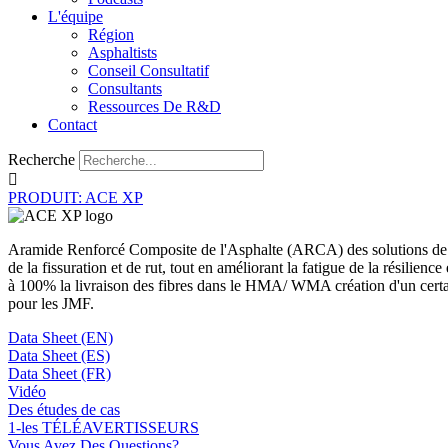
L'équipe
Région
Asphaltists
Conseil Consultatif
Consultants
Ressources De R&D
Contact
Recherche
PRODUIT: ACE XP
Aramide Renforcé Composite de l'Asphalte (ARCA) des solutions de ren
de la fissuration et de rut, tout en améliorant la fatigue de la résilie
à 100% la livraison des fibres dans le HMA/ WMA création d'un certai
pour les JMF.
Data Sheet (EN)
Data Sheet (ES)
Data Sheet (FR)
Vidéo
Des études de cas
1-les TÉLÉAVERTISSEURS
Vous Avez Des Questions?