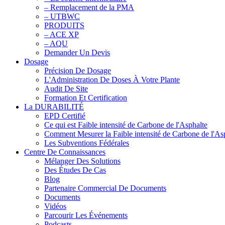
– Remplacement de la PMA
– UTBWC
PRODUITS
– ACE XP
– AQU
Demander Un Devis
Dosage
Précision De Dosage
L'Administration De Doses À Votre Plante
Audit De Site
Formation Et Certification
La DURABILITÉ
EPD Certifié
Ce qui est Faible intensité de Carbone de l'Asphalte
Comment Mesurer la Faible intensité de Carbone de l'As
Les Subventions Fédérales
Centre De Connaissances
Mélanger Des Solutions
Des Études De Cas
Blog
Partenaire Commercial De Documents
Documents
Vidéos
Parcourir Les Événements
Podcasts